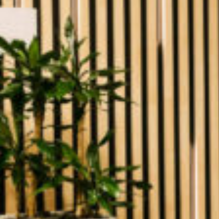
Schoonhoudtstraat 12, 9111 Sint-Niklaas
info@kompagnon.be
SALES
Salesstrategie
In-house sales
Teamcoaching
MARKETING
Marketingstrategie
In-house marketing
Teamcoaching