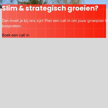
Slim & strategisch groeien?
Dan moet je bij ons zijn! Plan een call in om jouw groeiplan t
bespreken.
Boek een call in
Schoonhoudtstraat 12, 9111 Sint-Niklaas
info@kompagnon.be